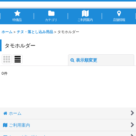
特価品
カテゴリ
ご利用案内
店舗情報
ホーム
>
チヌ・落とし込み用品
>
タモホルダー
タモホルダー
表示順変更
閉じる
0
件
表示数
:
並び順
:
絞り込む
ホーム
ご利用案内