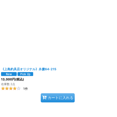
《上島釣具店オリジナル》弁慶64-215
13,000
円
(税込)
在庫数 2点
1
件
カートに入れる