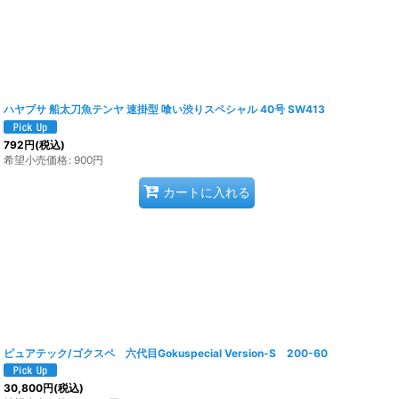
ハヤブサ 船太刀魚テンヤ 速掛型 喰い渋りスペシャル 40号 SW413
792
円
(税込)
希望小売価格
:
900
円
カートに入れる
ピュアテック/ゴクスペ 六代目Gokuspecial Version-S 200-60
30,800
円
(税込)