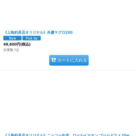
《上島釣具店オリジナル》弁慶マグロ200
49,800
円
(税込)
在庫数 1点
カートに入れる
《上島釣具店オリジナル》ニッコー化成 ロールイカタン ゴールドラメ 10m