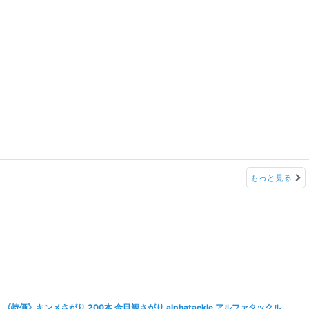
もっと見る
《特価》キンメさがり 200本 金目鯛さがり alphatackle アルファタックル