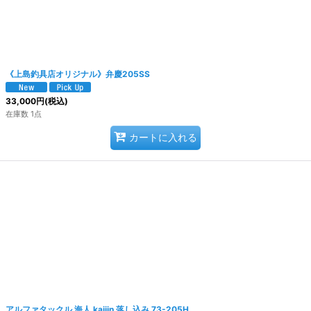
《上島釣具店オリジナル》弁慶205SS
33,000
円
(税込)
在庫数 1点
カートに入れる
アルファタックル 海人 kaijin 落し込み 73-205H