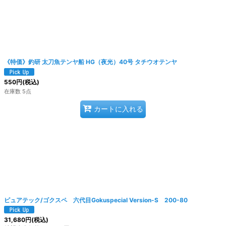
《特価》釣研 太刀魚テンヤ船 HG（夜光）40号 タチウオテンヤ
550
円
(税込)
在庫数 5点
カートに入れる
ピュアテック/ゴクスペ 六代目Gokuspecial Version-S 200-80
31,680
円
(税込)