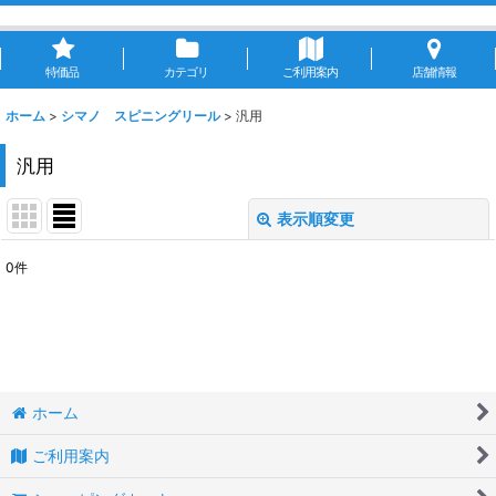
特価品
カテゴリ
ご利用案内
店舗情報
ホーム
>
シマノ スピニングリール
>
汎用
汎用
表示順変更
閉じる
0
件
表示数
:
並び順
:
絞り込む
ホーム
ご利用案内