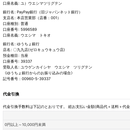
口座名義
:
ユ）ウエシマツリグテン
銀行名
:
PayPay銀行（旧ジャパンネット銀行）
支店名
:
本店営業部（店番：001）
口座種別
:
普通
口座番号
:
5996589
口座名義
:
ウエシマ トキオ
銀行名
:
ゆうちょ銀行
店名
:
〇九九店(ゼロキュウキュウ店)
預金種目
:
当座
口座番号
:
39337
受取人名
:
ユウゲンカイシヤ ウエシマ ツリグテン
《ゆうちょ銀行からのお振り込みの場合》
記号番号：00960-5-39337
代金引換
代金引換手数料は下記のとおりです。 総お支払い金額(商品代＋送料＋代
0
円
以上～10,000
円
未満