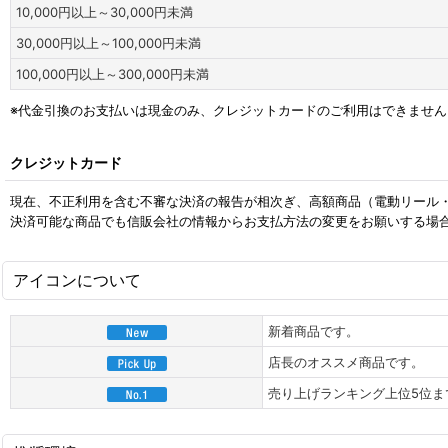
10,000
円
以上～30,000
円
未満
30,000
円
以上～100,000
円
未満
100,000
円
以上～300,000
円
未満
※代金引換のお支払いは現金のみ、クレジットカードのご利用はできません
クレジットカード
現在、不正利用を含む不審な決済の報告が相次ぎ、高額商品（電動リール
決済可能な商品でも信販会社の情報からお支払方法の変更をお願いする場
アイコンについて
新着商品です。
店長のオススメ商品です。
売り上げランキング上位5位ま