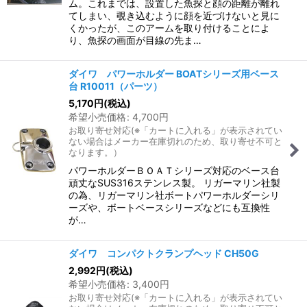
ム。これまでは、設置した魚探と顔の距離が離れ
てしまい、覗き込むように顔を近づけないと見に
くかったが、このアームを取り付けることによ
り、魚探の画面が目線の先ま…
ダイワ パワーホルダー BOATシリーズ用ベース
台 R10011（パーツ）
5,170
円
(税込)
希望小売価格
:
4,700
円
お取り寄せ対応(※「カートに入れる」が表示されてい
ない場合はメーカー在庫切れのため、取り寄せ不可と
なります。）
パワーホルダーＢＯＡＴシリーズ対応のベース台
頑丈なSUS316ステンレス製。 リガーマリン社製
の為、リガーマリン社ボートパワーホルダーシリ
ーズや、ボートベースシリーズなどにも互換性
が…
ダイワ コンパクトクランプヘッド CH50G
2,992
円
(税込)
希望小売価格
:
3,400
円
お取り寄せ対応(※「カートに入れる」が表示されてい