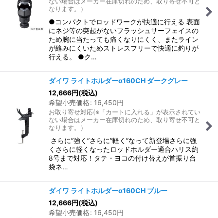
ない場合はメーカー在庫切れのため、取り寄せ不可と
なります。）
●コンパクトでロッドワークが快適に行える 表面
にネジ等の突起がないフラッシュサーフェイスの
ため腕に当たっても痛くなりにくく、またライン
が絡みにくいためストレスフリーで快適に釣りが
行える。 ●ク…
ダイワ ライトホルダーα160CH ダークグレー
12,666
円
(税込)
希望小売価格
:
16,450
円
お取り寄せ対応(※「カートに入れる」が表示されてい
ない場合はメーカー在庫切れのため、取り寄せ不可と
なります。）
さらに”強く”さらに”軽く”なって新登場さらに強
くさらに軽くなったロッドホルダー適合ハリス約
8号まで対応！タテ・ヨコの付け替えが首振り台
袋ネ…
ダイワ ライトホルダーα160CH ブルー
12,666
円
(税込)
希望小売価格
:
16,450
円