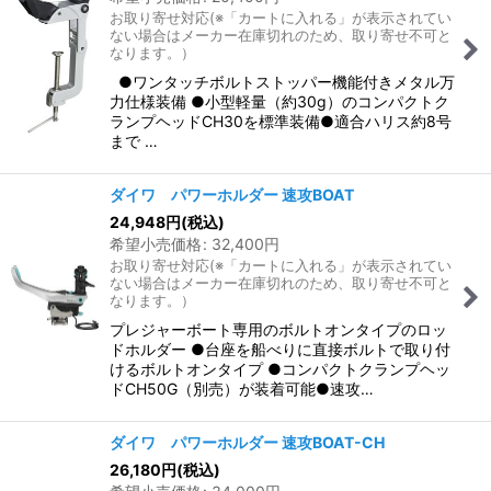
お取り寄せ対応(※「カートに入れる」が表示されてい
ない場合はメーカー在庫切れのため、取り寄せ不可と
なります。）
●ワンタッチボルトストッパー機能付きメタル万
力仕様装備 ●小型軽量（約30g）のコンパクトク
ランプヘッドCH30を標準装備●適合ハリス約8号
まで …
ダイワ パワーホルダー 速攻BOAT
24,948
円
(税込)
希望小売価格
:
32,400
円
お取り寄せ対応(※「カートに入れる」が表示されてい
ない場合はメーカー在庫切れのため、取り寄せ不可と
なります。）
プレジャーボート専用のボルトオンタイプのロッ
ドホルダー ●台座を船べりに直接ボルトで取り付
けるボルトオンタイプ ●コンパクトクランプヘッ
ドCH50G（別売）が装着可能●速攻…
ダイワ パワーホルダー 速攻BOAT-CH
26,180
円
(税込)