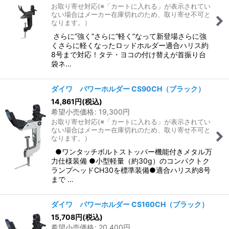
お取り寄せ対応(※「カートに入れる」が表示されてい
ない場合はメーカー在庫切れのため、取り寄せ不可と
なります。）
さらに”強く”さらに”軽く”なって新登場さらに強
くさらに軽くなったロッドホルダー適合ハリス約
8号まで対応！タテ・ヨコの付け替えが首振り台
袋ネ…
ダイワ パワーホルダー CS90CH（ブラック）
14,861
円
(税込)
希望小売価格
:
19,300
円
お取り寄せ対応(※「カートに入れる」が表示されてい
ない場合はメーカー在庫切れのため、取り寄せ不可と
なります。）
●ワンタッチボルトストッパー機能付きメタル万
力仕様装備 ●小型軽量（約30g）のコンパクトク
ランプヘッドCH30を標準装備●適合ハリス約8号
まで …
ダイワ パワーホルダー CS160CH（ブラック）
15,708
円
(税込)
希望小売価格
:
20,400
円