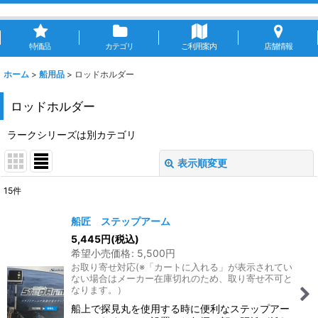
特価品
カテゴリ
ご利用案内
店舗情報
ホーム
>
船用品
>
ロッドホルダー
ロッドホルダー
ラークシリーズは別カテゴリ
表示順変更
閉じる
15
件
表示数
:
船匠 ステップアーム
5,445
円
(税込)
並び順
:
希望小売価格
:
5,500
円
お取り寄せ対応(※「カートに入れる」が表示されてい
ない場合はメーカー在庫切れのため、取り寄せ不可と
絞り込む
なります。）
船上で探見丸を使用する時に便利なステップアー