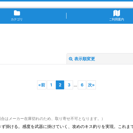
カテゴリ
ご利用案内
表示順変更
«
前
1
2
3
...
6
次
»
絞り込む
場合はメーカー在庫切れのため、取り寄せ不可となります。）
さず掛ける。感度を武器に掛けていく、攻めのキス釣りを実現。これま