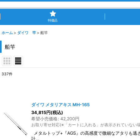
特価品
ホーム
>
ダイワ 竿
>
船竿
船竿
337
件
表示数
:
並び順
:
ダイワ メタリアキス MH-165
34,815
円
(税込)
希望小売価格
:
42,200
円
お取り寄せ対応(※「カートに入れる」が表示されていない
メタルトップ+『AGS』の高感度で微細なアタリも逃
計…