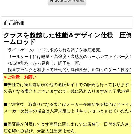
お気に入り登録
商品詳細
クラスを超越した性能＆デザイン仕様 圧倒
ームロッド
ライトゲームロッドに求められる調子を徹底追究。
リールシートには軽量・高強度・高感度のカーボンファイバー入り
れる性能を一から見直し、調子を一新。
軽量ブランクと相まって圧倒的な操作性が、船釣りのゲーム性を加
※ご注意・お願い
■弊社では実店舗店頭や他の通販サイトでの販売も行っております。
欠品となる場合もございますので、誠に恐れ入りますがご了承の程、
■ご注文後、取寄せになる場合はメーカー在庫がある場合は２〜４メ
メーカー欠品中の場合は入荷未定によりキャンセルとさせていただく
■保証書が付属してます商品に関しましては店名印・日付を記入させ
店名印のみ及び、未記入は出来ません。