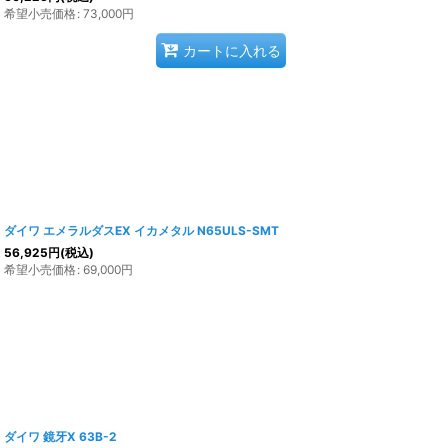
希望小売価格
:
73,000
円
カートに入れる
ダイワ エメラルダスEX イカメタル N65ULS-SMT
56,925
円
(税込)
希望小売価格
:
69,000
円
ダイワ 鏡牙X 63B-2