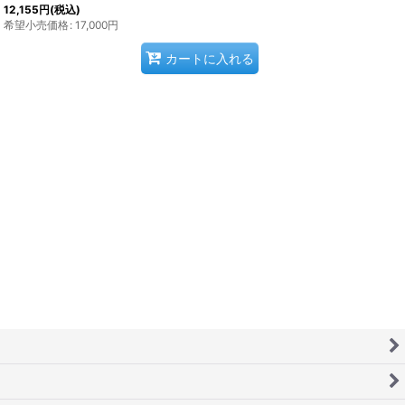
12,155
円
(税込)
希望小売価格
:
17,000
円
カートに入れる