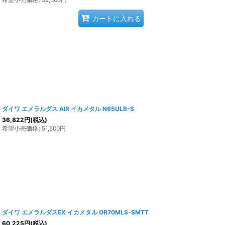
カートに入れる
ダイワ エメラルダス AIR イカメタル N65ULB-S
36,822
円
(税込)
希望小売価格
:
51,500
円
ダイワ エメラルダスEX イカメタル OR70MLS-SMTT
60,225
円
(税込)