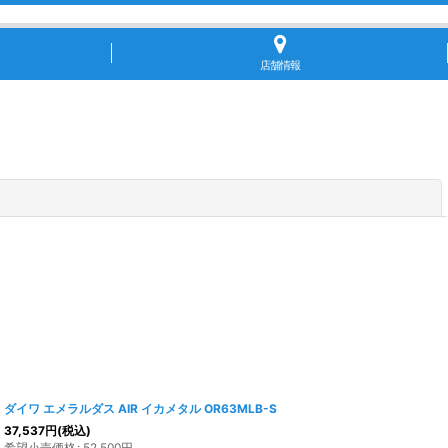
店舗情報
閉じる
ダイワ エメラルダス AIR イカメタル OR63MLB-S
37,537
円
(税込)
希望小売価格
:
52,500
円