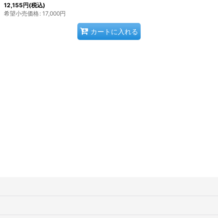
12,155
円
(税込)
希望小売価格
:
17,000
円
カートに入れる