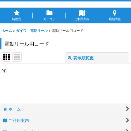
特価品
カテゴリ
ご利用案内
店舗情報
ホーム
>
ダイワ 電動リール
>
電動リール用コード
電動リール用コード
表示順変更
閉じる
0
件
表示数
:
並び順
:
絞り込む
ホーム
ご利用案内