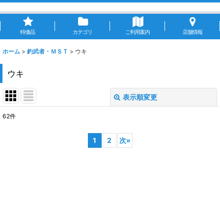
特価品
カテゴリ
ご利用案内
店舗情報
ホーム
>
釣武者・ＭＳＴ
>
ウキ
ウキ
表示順変更
閉じる
62
件
表示数
:
1
2
次
»
並び順
:
絞り込む