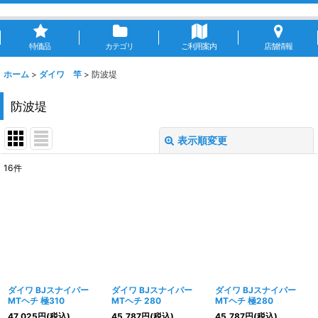
特価品
カテゴリ
ご利用案内
店舗情報
ホーム
>
ダイワ 竿
>
防波堤
防波堤
表示順変更
閉じる
16
件
表示数
:
並び順
:
絞り込む
ダイワ BJスナイパー
ダイワ BJスナイパー
ダイワ BJスナイパー
MTヘチ 極310
MTヘチ 280
MTヘチ 極280
47,025
円
(税込)
45,787
円
(税込)
45,787
円
(税込)