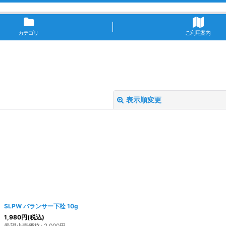
カテゴリ
ご利用案内
表示順変更
絞り込む
SLPW バランサー下栓 10g
1,980
円
(税込)
希望小売価格
:
2,000
円