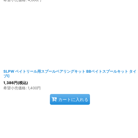
SLPW ベイトリール用スプールベアリングキット BBベイトスプールキット タイ
プC
1,386
円
(税込)
希望小売価格
:
1,400
円
カートに入れる