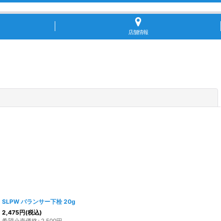
店舗情報
閉じる
SLPW バランサー下栓 20g
2,475
円
(税込)
希望小売価格
:
2,500
円