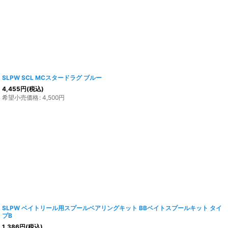
SLPW SCL MCスタードラグ ブルー
4,455
円
(税込)
希望小売価格
:
4,500
円
SLPW ベイトリール用スプールベアリングキット BBベイトスプールキット タイ
プB
1,386
円
(税込)