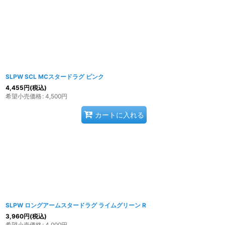
SLPW SCL MCスタードラグ ピンク
4,455
円
(税込)
希望小売価格
:
4,500
円
カートに入れる
SLPW ロングアームスタードラグ ライムグリーン R
3,960
円
(税込)
希望小売価格
:
4,000
円