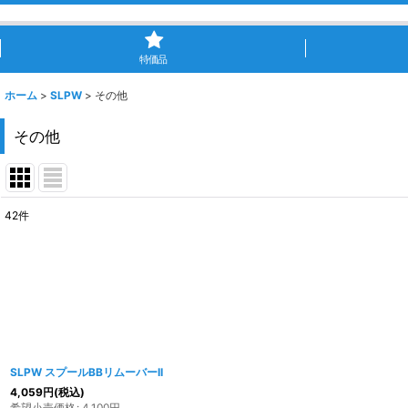
特価品
ホーム
>
SLPW
>
その他
その他
42
件
表示数
:
並び順
:
SLPW スプールBBリムーバーII
4,059
円
(税込)
希望小売価格
:
4,100
円