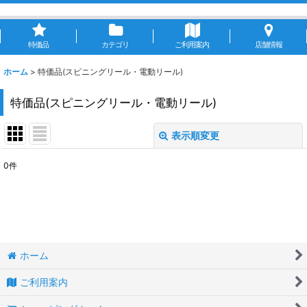
特価品
カテゴリ
ご利用案内
店舗情報
ホーム
>
特価品(スピニングリール・電動リール)
特価品(スピニングリール・電動リール)
表示順変更
閉じる
0
件
表示数
:
並び順
:
絞り込む
ホーム
ご利用案内