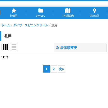
特価品
カテゴリ
ご利用案内
店舗情報
ホーム
>
ダイワ スピニングリール
>
汎用
汎用
表示順変更
閉じる
111
件
表示数
:
1
2
次
»
並び順
:
絞り込む