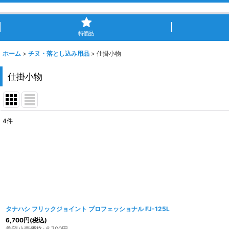
特価品
ホーム
>
チヌ・落とし込み用品
>
仕掛小物
仕掛小物
4
件
表示数
:
並び順
:
タナハシ フリックジョイント プロフェッショナル FJ-125L
6,700
円
(税込)
希望小売価格
:
6,700
円