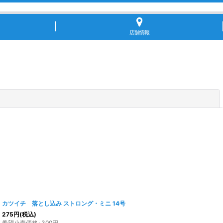
店舗情報
閉じる
カツイチ 落とし込み ストロング・ミニ 14号
275
円
(税込)
希望小売価格
:
300
円