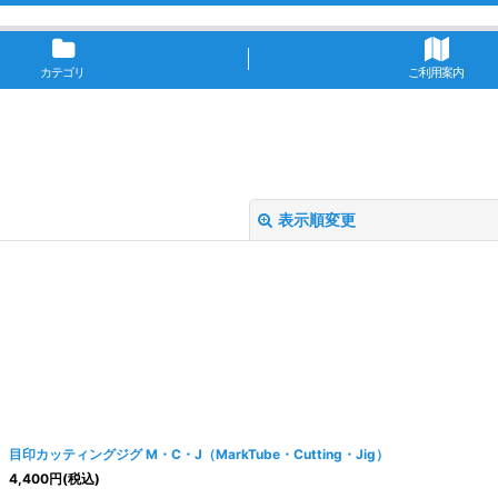
カテゴリ
ご利用案内
表示順変更
絞り込む
目印カッティングジグ M・C・J（MarkTube・Cutting・Jig）
4,400
円
(税込)