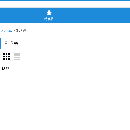
特価品
ホーム
>
SLPW
SLPW
137
件
サブカテゴリ
:
表示数
:
並び順
: