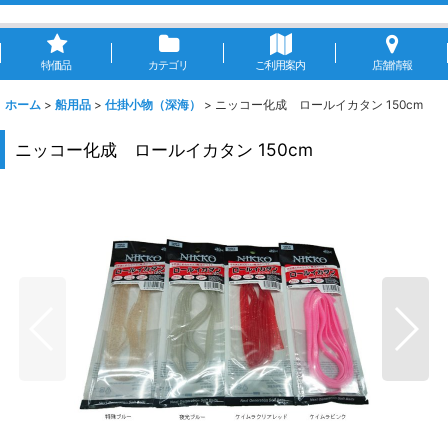
特価品
カテゴリ
ご利用案内
店舗情報
ホーム
>
船用品
>
仕掛小物（深海）
>
ニッコー化成 ロールイカタン 150cm
ニッコー化成 ロールイカタン 150cm