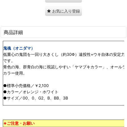
お気に入り登録
商品詳細
鬼魂（オニダマ）
低重心の鬼団を一回り大きくし（約30Φ）遠投性+ウキ自体の安定
です。
青色の海、群青白の海に視認しやすい「ヤマブキカラー」、オールラ
カラー使用。
●標準小売価格／￥2,100
●カラー／オレンジ・ホワイト
●サイズ／00、0、G2、B、BB、3B
※ご注意・お願い