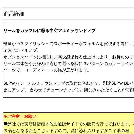
商品詳細
リールをカラフルに彩る中空アルミラウンドノブ
軽量かつスタイリッシュでスポーティーなフォルムを実現する為に、
ミ製ハンドルノブ。
オプションパーツに相応しい高級感溢れる仕上げにより、お持ちのリ
リール本体色やお好みに応じて選べる様に３パターンのカラーライン
パーツで、コーディネートの幅が広がります。
SLPWカラーアルミラウンドノブの取付に合わせて、別途SLPW B
更にアップ。 合わせてチューンナップもお楽しみいただくことが可
※ご注意・お願い
■弊社では実店舗店頭や他の通販サイトでの販売も行っております。
欠品となる場合もございますので、誠に恐れ入りますがご了承の程、