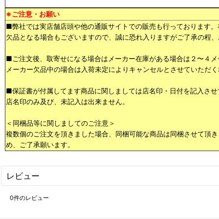
※ご注意・お願い
■弊社では実店舗店頭や他の通販サイトでの販売も行っております。
欠品となる場合もございますので、誠に恐れ入りますがご了承の程、
■ご注文後、取寄せになる場合はメーカー在庫がある場合は２〜４メ
メーカー欠品中の場合は入荷未定によりキャンセルとさせていただく
■保証書が付属してます商品に関しましては店名印・日付を記入させ
店名印のみ及び、未記入は出来ません。
＜同梱品等に関しましてのご注意＞
複数個のご注文を頂きました場合、同梱可能な商品は同梱させて頂き
め、ご了承願います。
レビュー
0
件のレビュー