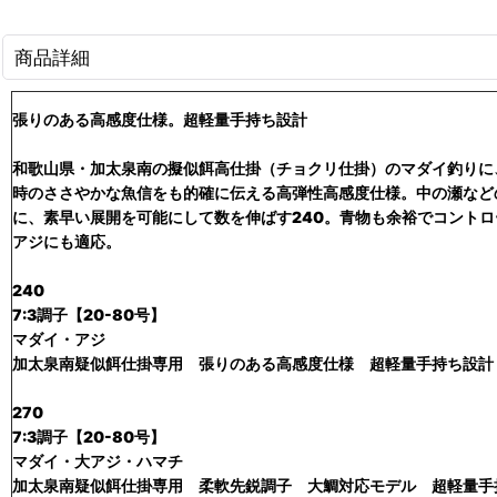
商品詳細
張りのある高感度仕様。超軽量手持ち設計
和歌山県・加太泉南の擬似餌高仕掛（チョクリ仕掛）のマダイ釣りに
時のささやかな魚信をも的確に伝える高弾性高感度仕様。中の瀬など
に、素早い展開を可能にして数を伸ばす240。青物も余裕でコントロ
アジにも適応。
240
7:3調子【20-80号】
マダイ・アジ
加太泉南疑似餌仕掛専用 張りのある高感度仕様 超軽量手持ち設計
270
7:3調子【20-80号】
マダイ・大アジ・ハマチ
加太泉南疑似餌仕掛専用 柔軟先鋭調子 大鯛対応モデル 超軽量手