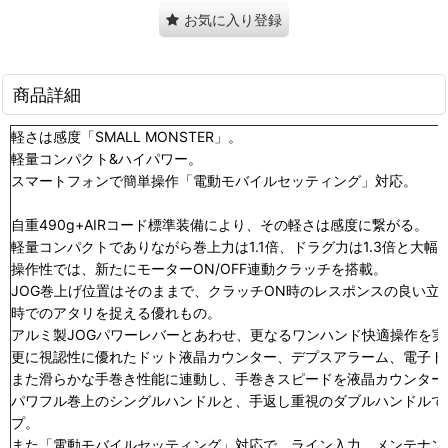
お気に入り登録
商品詳細
軽さは感度「SMALL MONSTER」。
軽量コンパクト&ハイパワー。
スマートフォンで簡単操作「電動モバイルセッティング」対応。
自重490g+AIRコード標準装備により、その軽さは感度に繋がる。
軽量コンパクトでありながら巻上力は1.1倍、ドラグ力は1.3倍と大幅
操作性では、新たにモーターON/OFF連動クラッチを搭載。
JOG巻上げ位置はそのままで、クラッチON時のレスポンスの良い立
時でのアタリを捉える優れもの。
アルミ製JOGパワーレバーとあわせ、更なるワンハンド快適操作を実
更に視認性に優れたドット液晶カウンター、デプスアラーム、電子ド
また滑らかな手巻き性能に連動し、手巻きスピードを液晶カウンター
パワフル巻上のシングルハンドルと、手返し重視のダブルハンドルで
プ。
また「電動モバイルセッティング」対応で、ライン入力、メンテナンス