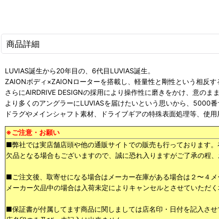
商品詳細
LUVIAS誕生から20年目の、6代目LUVIAS誕生。
ZAIONボディ×ZAIONローターを搭載し、軽量性と剛性という相反
さらにAIRDRIVE DESIGNの採用により操作性に磨きをかけ、意
より多くのアングラーにLUVIASを届けたいという思いから、500
ドラグやメインシャフト素材、ドライブギアの特殊表面処理等、使用
※ご注意・お願い
■弊社では実店舗店頭や他の通販サイトでの販売も行っております。
欠品となる場合もございますので、誠に恐れ入りますがご了承の程、
■ご注文後、取寄せになる場合はメーカー在庫がある場合は２〜４メ
メーカー欠品中の場合は入荷未定によりキャンセルとさせていただく
■保証書が付属してます商品に関しましては店名印・日付を記入させ