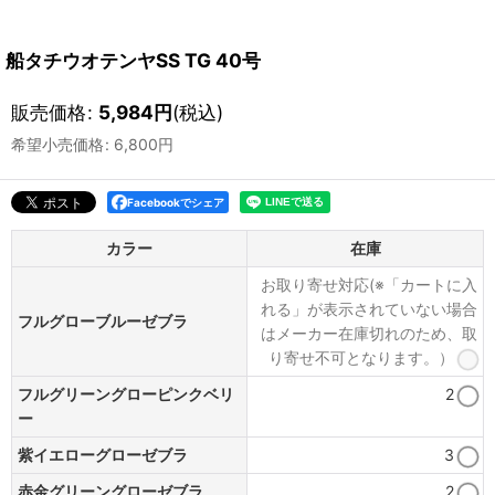
船タチウオテンヤSS TG 40号
販売価格
:
5,984
円
(税込)
希望小売価格
:
6,800
円
Facebookでシェア
カラー
在庫
お取り寄せ対応(※「カートに入
れる」が表示されていない場合
フルグローブルーゼブラ
はメーカー在庫切れのため、取
り寄せ不可となります。）
フルグリーングローピンクベリ
2
ー
紫イエローグローゼブラ
3
赤金グリーングローゼブラ
2