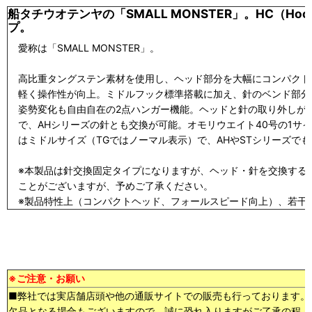
船タチウオテンヤの「SMALL MONSTER」。HC（Ho
プ。
愛称は「SMALL MONSTER」。
高比重タングステン素材を使用し、ヘッド部分を大幅にコンパクト
軽く操作性が向上。ミドルフック標準搭載に加え、針のベンド部分
姿勢変化も自由自在の2点ハンガー機能。ヘッドと針の取り外しが可能で
で、AHシリーズの針とも交換が可能。オモリウエイト40号の1サ
はミドルサイズ（TGではノーマル表示）で、AHやSTシリーズで
※本製品は針交換固定タイプになりますが、ヘッド・針を交換する
ことがございますが、予めご了承ください。
※製品特性上（コンパクトヘッド、フォールスピード向上）、若干
※ご注意・お願い
■弊社では実店舗店頭や他の通販サイトでの販売も行っております。
欠品となる場合もございますので、誠に恐れ入りますがご了承の程、