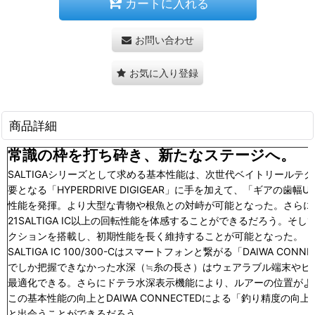
カートに入れる
お問い合わせ
お気に入り登録
商品詳細
常識の枠を打ち砕き、新たなステージへ。
SALTIGAシリーズとして求める基本性能は、次世代ベイトリールテクノロ
要となる「HYPERDRIVE DIGIGEAR」に手を加えて、「ギア
性能を発揮。より大型な青物や根魚との対峙が可能となった。さらに
21SALTIGA IC以上の回転性能を体感することができるだろう。そ
クションを搭載し、初期性能を長く維持することが可能となった。
SALTIGA IC 100/300-Cはスマートフォンと繋がる「DAIWA 
でしか把握できなかった水深（≒糸の長さ）はウェアラブル端末やヒ
最適化できる。さらにドテラ水深表示機能により、ルアーの位置がよ
この基本性能の向上とDAIWA CONNECTEDによる「釣り精度の
と出会うことができるだろう。