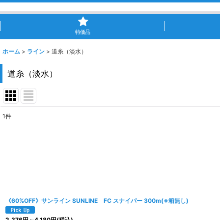
特価品
ホーム
>
ライン
>
道糸（淡水）
道糸（淡水）
1
件
表示数
:
並び順
:
《60%OFF》サンライン SUNLINE FC スナイパー 300m(※箱無し)
2,376
円
～4,180
円
(税込)